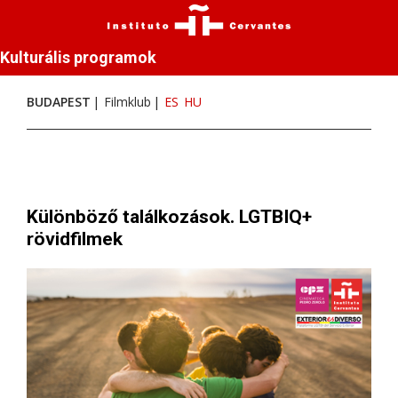
Kulturális programok
BUDAPEST
Filmklub
ES
HU
Különböző találkozások. LGTBIQ+
rövidfilmek