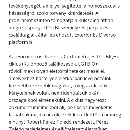
tevékenységét, amellyel segítette a homoszexuális
házasságról szóló törvény kihirdetését. A
programot szintén támogatja a külszolgálatban
dolgozó spanyol LGTBI személyzet, párjaik és
családtagjaik által létrehozott Exterior Es Diverso
platform is.
Az «Encuentros diversos. Cortometrajes LGTBIQ+»
ciklus (Különböző találkozások. LGTBIQ+
rövidfilmek.) olyan élettörténeteket mesél el,
amelyekhez bármilyen életkorban lévő nézőink
közelebb érezhetik magukat, főleg azok, akik
kénytelenek voltak nemi identitásuk okán
országaikból elmenekülni. A ciklus nagyrészt
dokumentumfilmekből áll, de fikciós műveket is
láthatnak majd a nézők; ezek közül kettőt a nemrég
elhunyt Robert Pérez Toledo rendezett. Pérez
Toledo terjedelmes és elkötelezett életművet