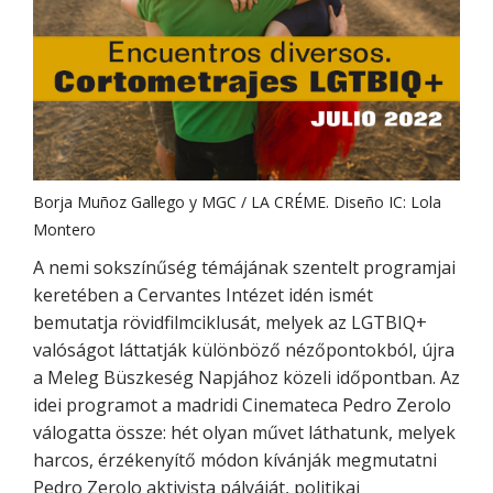
Borja Muñoz Gallego y MGC / LA CRÉME. Diseño IC: Lola
Montero
A nemi sokszínűség témájának szentelt programjai
keretében a Cervantes Intézet idén ismét
bemutatja rövidfilmciklusát, melyek az LGTBIQ+
valóságot láttatják különböző nézőpontokból, újra
a Meleg Büszkeség Napjához közeli időpontban. Az
idei programot a madridi Cinemateca Pedro Zerolo
válogatta össze: hét olyan művet láthatunk, melyek
harcos, érzékenyítő módon kívánják megmutatni
Pedro Zerolo aktivista pályáját, politikai