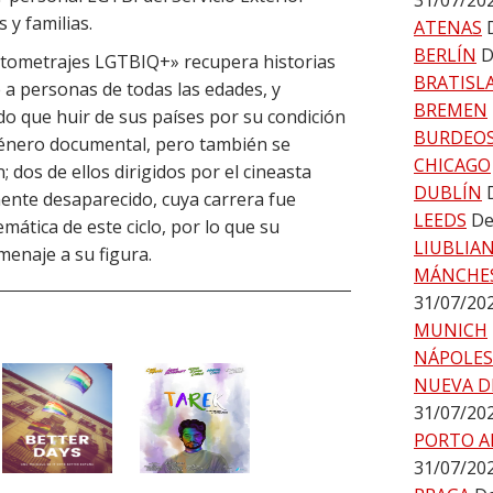
31/07/20
 y familias.
ATENAS
BERLÍN
D
ortometrajes LGTBIQ+» recupera historias
BRATISL
 a personas de todas las edades, y
BREMEN
do que huir de sus países por su condición
BURDEO
 género documental, pero también se
CHICAGO
; dos de ellos dirigidos por el cineasta
DUBLÍN
ente desaparecido, cuya carrera fue
LEEDS
De
mática de este ciclo, por lo que su
LIUBLIA
menaje a su figura.
MÁNCHE
31/07/20
MUNICH
NÁPOLES
NUEVA D
31/07/20
PORTO A
31/07/20