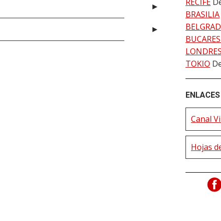
RECIFE
De
BRASILIA
BELGRA
BUCARES
LONDRE
TOKIO
De
ENLACES 
Canal V
Hojas de