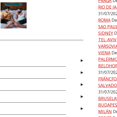
PRAGA
De
RíO DE J
31/07/20
ROMA
De
SAO PAU
SIDNEY
D
TEL-AVIV
VARSOVI
VIENA
De
PALERM
BELOHO
31/07/20
FRÁNCFO
SALVADO
31/07/20
BRUSELA
BUDAPE
MILÁN
De