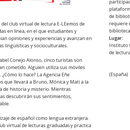
participac
plataforma
de biblio
requiere 
del club virtual de lectura E-LEemos de
biblioteca
as en línea, en el que estudiantes y
Lugar:
ian opiniones y experiencias y avanzan en
Instituto
as lingüísticas y socioculturales.
de lectur
sabel Conejo Alonso, cinco turistas son
n cometido. Alguien utiliza sus móviles
(
España
)
. ¿Cómo lo hace? La Agencia Eñe
os que llevará a Bruno, Mónica y Mati a la
a de historia y misterio. Mientras
as descubrirán sus sentimientos,
able.
izaje de español como lengua extranjera.
lub virtual de lecturas graduadas y practica