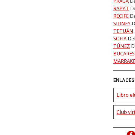
PRAGA
De
RABAT
De
RECIFE
De
SIDNEY
D
TETUÁN
SOFIA
Del
TÚNEZ
D
BUCARES
MARRAK
ENLACES 
Libro el
Club vir