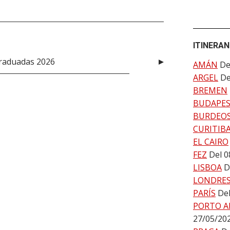
ITINERAN
graduadas 2026
AMÁN
De
ARGEL
De
BREMEN
BUDAPE
BURDEO
CURITIB
EL CAIRO
FEZ
Del 0
LISBOA
D
LONDRE
PARÍS
Del
PORTO A
27/05/20