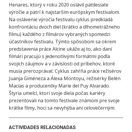
Henares, ktorý v roku 2020 oslávil päťdesiate
výročie a patrí k najstarším európskym festivalom.
Na oslávenie výročia festivalu cyklus predkladá
konfrontáciu dvoch diel (krátko a dlhometrážneho
filmu) každého z filmárov vybraných spomedzi
účastníkov festivalu. Týmto spôsobom sa okrem
predstavenia práce Alcine ukáže aj to, ako daní
filmári pracujú s jedenotlivými formátmi podľa
svojich záujmov a v závislosti od príbehov, ktoré
musia prerozprávať. Cyklus zahŕňa práce režisérov
Juanja Giméneza a Álexa Montoyu, režisérky Belén
Macías a producentky Maríe del Puy Alvarado.
Štyria umelci, ktorí svoje diela počas kariéry
prezentovali na tomto festivale známom pre svoje
krátke filmy, hoci sa nevyhýba ani celovečerným.
ACTIVIDADES RELACIONADAS