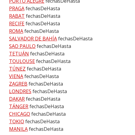
PORTO ALEGRE
fechasDeHasta
PRAGA
fechasDeHasta
RABAT
fechasDeHasta
RECIFE
fechasDeHasta
ROMA
fechasDeHasta
SALVADOR DE BAHÍA
fechasDeHasta
SAO PAULO
fechasDeHasta
TETUÁN
fechasDeHasta
TOULOUSE
fechasDeHasta
TÚNEZ
fechasDeHasta
VIENA
fechasDeHasta
ZAGREB
fechasDeHasta
LONDRES
fechasDeHasta
DAKAR
fechasDeHasta
TÁNGER
fechasDeHasta
CHICAGO
fechasDeHasta
TOKIO
fechasDeHasta
MANILA
fechasDeHasta