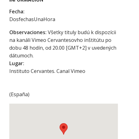
Fecha:
DosfechasUnaHora
Observaciones:
Všetky tituly budú k dispozícii
na kanáli Vimeo Cervantesovho inštitútu po
dobu 48 hodín, od 20.00 [GMT+2] v uvedených
dátumoch.
Lugar:
Instituto Cervantes. Canal Vimeo
(
España
)