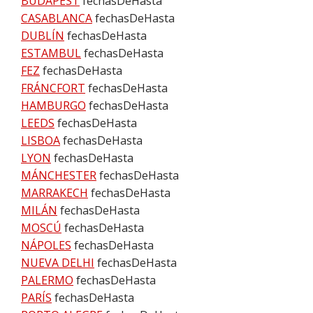
BUDAPEST
fechasDeHasta
CASABLANCA
fechasDeHasta
DUBLÍN
fechasDeHasta
ESTAMBUL
fechasDeHasta
FEZ
fechasDeHasta
FRÁNCFORT
fechasDeHasta
HAMBURGO
fechasDeHasta
LEEDS
fechasDeHasta
LISBOA
fechasDeHasta
LYON
fechasDeHasta
MÁNCHESTER
fechasDeHasta
MARRAKECH
fechasDeHasta
MILÁN
fechasDeHasta
MOSCÚ
fechasDeHasta
NÁPOLES
fechasDeHasta
NUEVA DELHI
fechasDeHasta
PALERMO
fechasDeHasta
PARÍS
fechasDeHasta