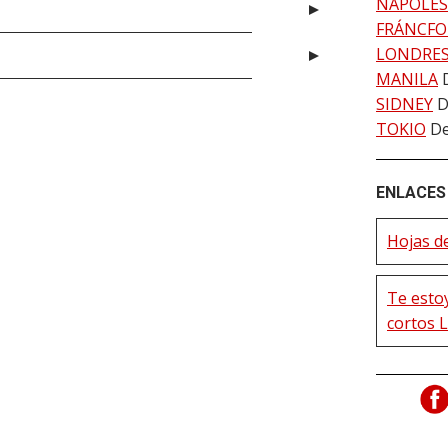
NÁPOLES
FRÁNCFO
LONDRE
MANILA
SIDNEY
D
TOKIO
De
ENLACES 
Hojas de
Te esto
cortos 