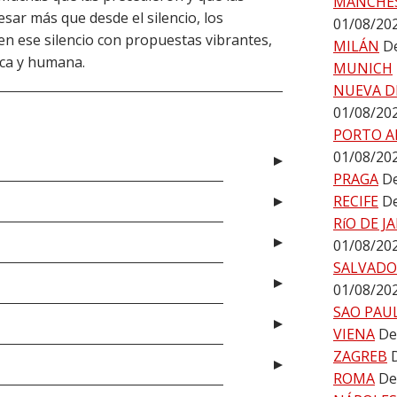
MÁNCHE
ar más que desde el silencio, los
01/08/20
en ese silencio con propuestas vibrantes,
MILÁN
De
tica y humana.
MUNICH
NUEVA D
01/08/20
PORTO A
01/08/20
PRAGA
De
RECIFE
De
RíO DE J
01/08/20
SALVADO
01/08/20
SAO PAU
VIENA
De
ZAGREB
ROMA
De