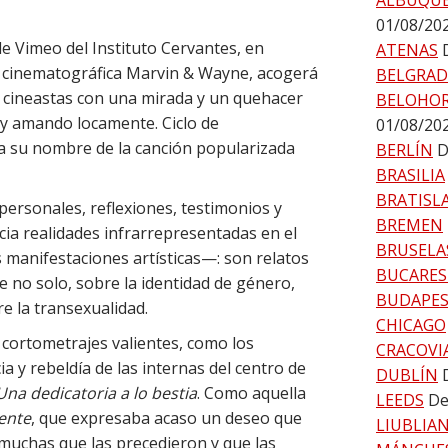
ALBUQU
01/08/20
 de Vimeo del Instituto Cervantes, en
ATENAS
ra cinematográfica Marvin & Wayne, acogerá
BELGRA
s cineastas con una mirada y un quehacer
BELOHO
oy amando locamente. Ciclo de
01/08/20
 su nombre de la canción popularizada
BERLÍN
D
BRASILIA
BRATISL
 personales, reflexiones, testimonios y
BREMEN
cia realidades infrarrepresentadas en el
BRUSELA
as manifestaciones artísticas—: son relatos
BUCARES
 no solo, sobre la identidad de género,
BUDAPE
e la transexualidad.
CHICAGO
 cortometrajes valientes, como los
CRACOVI
cia y rebeldía de las internas del centro de
DUBLÍN
Una dedicatoria a lo bestia
. Como aquella
LEEDS
De
ente
, que expresaba acaso un deseo que
LIUBLIA
muchas que las precedieron y que las