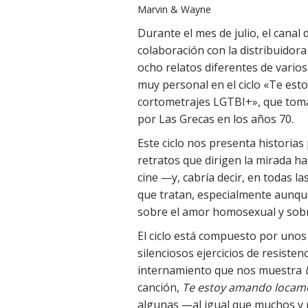
Marvin & Wayne
Durante el mes de julio, el canal
colaboración con la distribuido
ocho relatos diferentes de vario
muy personal en el ciclo «Te est
cortometrajes LGTBI+», que toma
por Las Grecas en los años 70.
Este ciclo nos presenta historias
retratos que dirigen la mirada ha
cine —y, cabría decir, en todas l
que tratan, especialmente aunque
sobre el amor homosexual y sobr
El ciclo está compuesto por unos
silenciosos ejercicios de resisten
internamiento que nos muestra
canción,
Te estoy amando locam
algunas —al igual que muchos y 