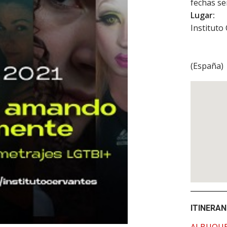
fechas se
Lugar:
Instituto
(
España
)
ITINERAN