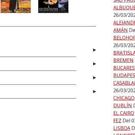
SAO PAU
ALBUQU
26/03/20
ALEJAND
AMÁN
De
BELOHO
26/03/20
BRATISL
BREMEN
BUCARES
BUDAPE
CASABLA
26/03/20
CHICAGO
DUBLÍN
EL CAIRO
FEZ
Del 0
LISBOA
D