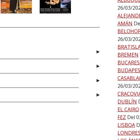
ALBUQU
26/03/20
ALEJAND
AMÁN
De
BELOHO
26/03/20
BRATISL
BREMEN
BUCARES
BUDAPE
CASABLA
26/03/20
CRACOVI
DUBLÍN
EL CAIRO
FEZ
Del 0
LISBOA
D
LONDRE