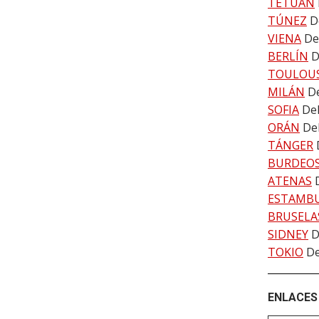
TETUÁN
TÚNEZ
D
VIENA
De
BERLÍN
D
TOULOU
MILÁN
De
SOFIA
Del
ORÁN
De
TÁNGER
BURDEO
ATENAS
ESTAMB
BRUSELA
SIDNEY
D
TOKIO
De
ENLACES 