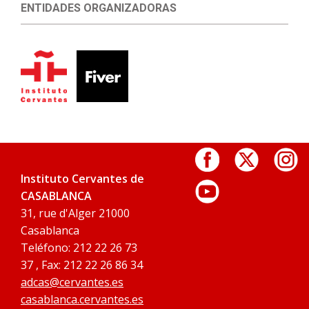
ENTIDADES ORGANIZADORAS
Instituto Cervantes de
CASABLANCA
31, rue d'Alger 21000
Casablanca
Teléfono: 212 22 26 73
37 , Fax: 212 22 26 86 34
adcas@cervantes.es
casablanca.cervantes.es