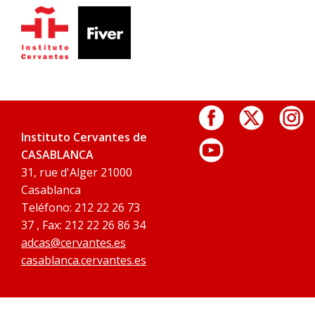
Instituto Cervantes de
CASABLANCA
31, rue d'Alger 21000
Casablanca
Teléfono: 212 22 26 73
37 , Fax: 212 22 26 86 34
adcas@cervantes.es
casablanca.cervantes.es