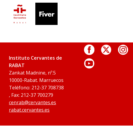
Instituto Cervantes de
RABAT
Zankat Madnine, nº.5
10000-Rabat. Marruecos
Teléfono: 212-37 708738
, Fax: 212-37 700279
cenrab@cervantes.es
rabat.cervantes.es