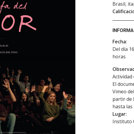
Brasil, it
Calificaci
INFORMA
Fecha:
Del día 1
horas
Observac
Actividad 
El docume
Vimeo del
partir de 
hasta las
Lugar:
Instituto