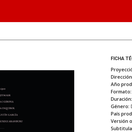
FICHA T
Proyecci
Dirección
Año prod
Formato:
Duración
Género:
País prod
Versión o
Subtitula