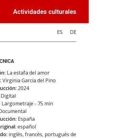
Actividades culturales
ES
DE
ÉCNICA
ón:
La estafa del amor
:
Virginia García del Pino
ucción:
2024
Digital
:
Largometraje - 75 min
Documental
ucción:
España
riginal:
español
do:
inglés, francés, portugués de