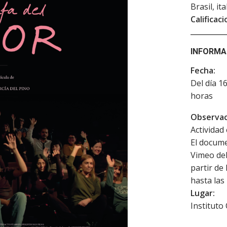
Brasil, it
Calificaci
INFORMA
Fecha:
Del día 1
horas
Observac
Actividad 
El docume
Vimeo del
partir de 
hasta las
Lugar:
Instituto