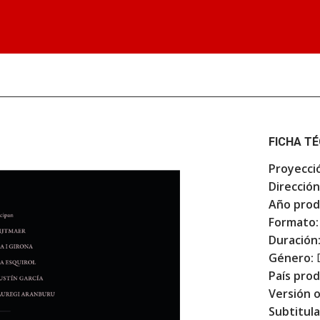
FICHA T
Proyecci
Dirección
Año prod
Formato:
Duración
Género:
País prod
Versión o
Subtitula