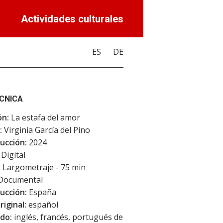
Actividades culturales
ES
DE
ÉCNICA
ón:
La estafa del amor
:
Virginia García del Pino
ucción:
2024
Digital
:
Largometraje - 75 min
Documental
ucción:
España
riginal:
español
do:
inglés, francés, portugués de