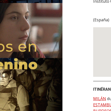
Instituto
(
España
)
ITINÉRA
MILÁN
d
ESTAMB