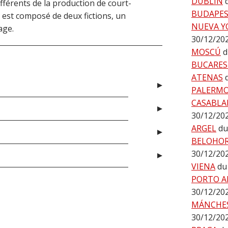
DUBLÍN
fférents de la production de court-
BUDAPE
est composé de deux fictions, un
NUEVA Y
age.
30/12/20
MOSCÚ
d
BUCARES
ATENAS
PALERM
CASABLA
30/12/20
ARGEL
du
BELOHO
30/12/20
VIENA
du
PORTO A
30/12/20
MÁNCHE
30/12/20