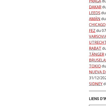
PRAGA
du
DAKAR
d
LEEDS
du
AMÁN
du
CHICAGO
FEZ
du 07
VARSOVI
UTRECH
RABAT
d
TÁNGER
BRUSELA
TOKIO
du
NUEVA D
31/12/20
SIDNEY
d
LIENS D'