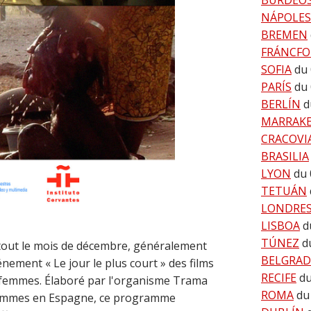
BURDEO
NÁPOLES
BREMEN
FRÁNCFO
SOFIA
du
PARÍS
du
BERLÍN
d
MARRAK
CRACOVI
BRASILIA
LYON
du 
TETUÁN
LONDRE
LISBOA
d
TÚNEZ
d
out le mois de décembre, généralement
BELGRA
nement « Le jour le plus court » des films
RECIFE
du
s femmes. Élaboré par l'organisme Trama
ROMA
du
 femmes en Espagne, ce programme