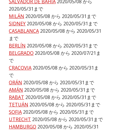
SALVADOR DE BAHÍA
2020/05/08 から
2020/05/31まで
MILÁN
2020/05/08 から 2020/05/31まで
SIDNEY
2020/05/08 から 2020/05/31まで
CASABLANCA
2020/05/08 から 2020/05/31
まで
BERLÍN
2020/05/08 から 2020/05/31まで
BELGRADO
2020/05/08 から 2020/07/21ま
で
CRACOVIA
2020/05/08 から 2020/05/31ま
で
ORÁN
2020/05/08 から 2020/05/31まで
AMÁN
2020/05/08 から 2020/05/31まで
RABAT
2020/05/08 から 2020/05/31まで
TETUÁN
2020/05/08 から 2020/05/31まで
SOFIA
2020/05/08 から 2020/05/31まで
UTRECHT
2020/05/08 から 2020/05/31まで
HAMBURGO
2020/05/08 から 2020/05/31