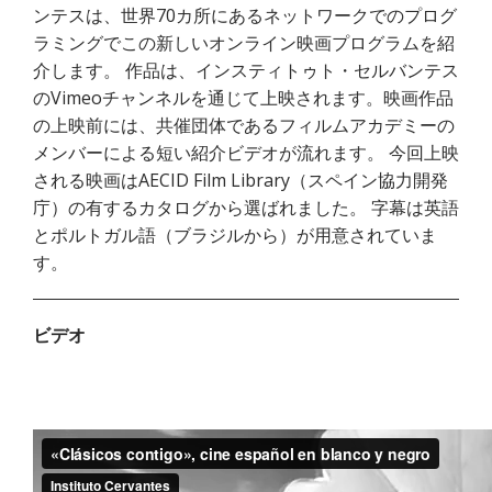
ンテスは、世界70カ所にあるネットワークでのプログ
ラミングでこの新しいオンライン映画プログラムを紹
介します。 作品は、インスティトゥト・セルバンテス
のVimeoチャンネルを通じて上映されます。映画作品
の上映前には、共催団体であるフィルムアカデミーの
メンバーによる短い紹介ビデオが流れます。 今回上映
される映画はAECID Film Library（スペイン協力開発
庁）の有するカタログから選ばれました。 字幕は英語
とポルトガル語（ブラジルから）が用意されていま
す。
ビデオ