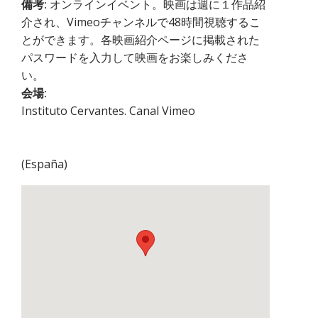
備考:
オンラインイベント。映画は週に１作品紹
介され、Vimeoチャンネルで48時間視聴するこ
とができます。各映画紹介ページに掲載された
パスワードを入力して映画をお楽しみくださ
い。
会場:
Instituto Cervantes. Canal Vimeo
(
España
)