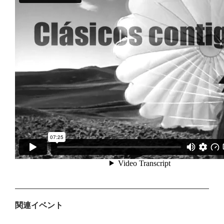
関連イベント