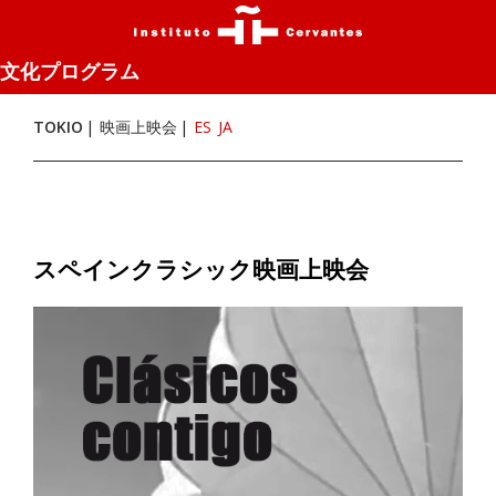
文化プログラム
TOKIO
映画上映会
ES
JA
スペインクラシック映画上映会