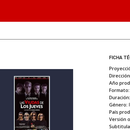
FICHA T
Proyecci
Dirección
Año prod
Formato:
Duración
Género:
F
País prod
Versión o
Subtitula