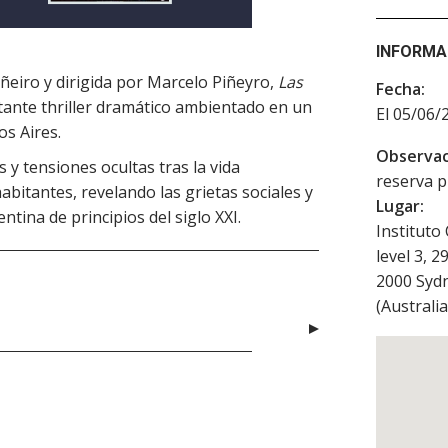
INFORMA
ñeiro y dirigida por Marcelo Piñeyro,
Las
Fecha:
tante thriller dramático ambientado en un
El 05/06/
os Aires.
Observac
s y tensiones ocultas tras la vida
reserva p
bitantes, revelando las grietas sociales y
Lugar:
tina de principios del siglo XXI.
Instituto
level 3, 
2000
Syd
(
Australia