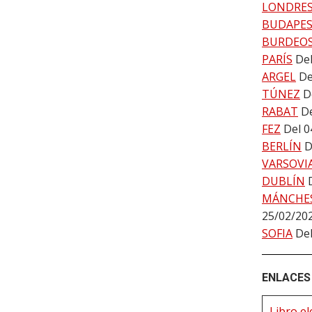
LONDRE
BUDAPE
BURDEO
PARÍS
Del
ARGEL
De
TÚNEZ
D
RABAT
De
FEZ
Del 0
BERLÍN
D
VARSOVI
DUBLÍN
MÁNCHE
25/02/20
SOFIA
Del
ENLACES 
Libro el