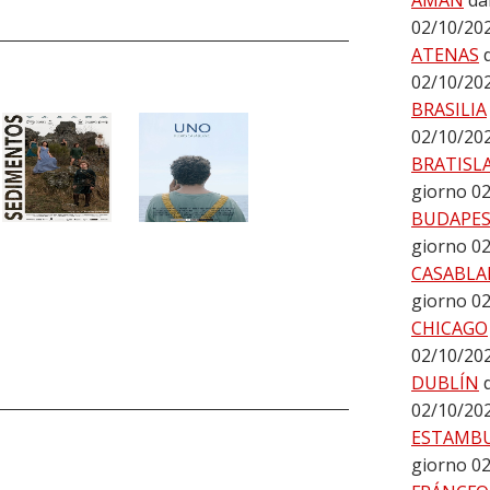
AMÁN
da
02/10/20
ATENAS
02/10/20
BRASILIA
02/10/20
BRATISL
giorno 0
BUDAPE
giorno 0
CASABLA
giorno 0
CHICAGO
02/10/20
DUBLÍN
02/10/20
ESTAMB
giorno 0