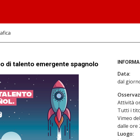
afica
INFORMA
io di talento emergente spagnolo
Data:
dal giorn
Osservazi
Attività o
Tutti i ti
Vimeo del
dalle ore
Luogo: