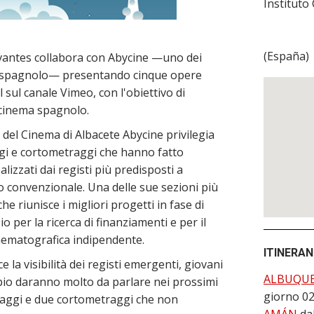
Instituto
(
España
)
ervantes collabora con Abycine —uno dei
a spagnolo— presentando cinque opere
 sul canale Vimeo, con l'obiettivo di
 cinema spagnolo.
e del Cinema di Albacete Abycine privilegia
gi e cortometraggi che hanno fatto
lizzati dai registi più predisposti a
o convenzionale. Una delle sue sezioni più
he riunisce i migliori progetti in fase di
 per la ricerca di finanziamenti e per il
ematografica indipendente.
ITINERA
 la visibilità dei registi emergenti, giovani
ALBUQU
bio daranno molto da parlare nei prossimi
giorno 0
aggi e due cortometraggi che non