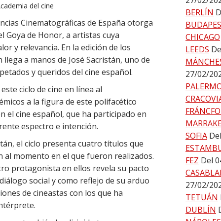
27/02/20
Academia del cine
BERLÍN
D
iencias Cinematográficas de España otorga
BUDAPE
l Goya de Honor, a artistas cuya
CHICAGO
lor y relevancia. En la edición de los
LEEDS
De
n llega a manos de José Sacristán, uno de
MÁNCHE
petados y queridos del cine español.
27/02/20
PALERM
este ciclo de cine en línea al
CRACOVI
icos a la figura de este polifacético
FRÁNCFO
n el cine español, que ha participado en
MARRAK
rente espectro e intención.
SOFIA
Del
án, el ciclo presenta cuatro títulos que
ESTAMB
n al momento en el que fueron realizados.
FEZ
Del 0
tro protagonista en ellos revela su pacto
CASABLA
diálogo social y como reflejo de su arduo
27/02/20
ciones de cineastas con los que ha
TETUÁN
ntérprete.
DUBLÍN