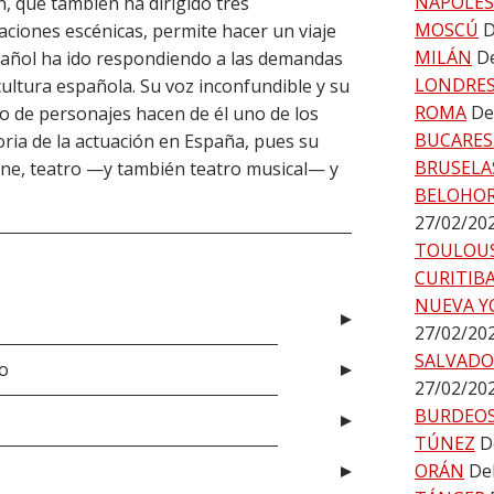
NÁPOLES
n, que también ha dirigido tres
MOSCÚ
D
aciones escénicas, permite hacer un viaje
MILÁN
De
spañol ha ido respondiendo a las demandas
LONDRE
 cultura española. Su voz inconfundible y su
ROMA
De
o de personajes hacen de él uno de los
BUCARES
oria de la actuación en España, pues su
BRUSELA
ine, teatro —y también teatro musical— y
BELOHO
27/02/20
TOULOU
CURITIB
NUEVA Y
27/02/20
SALVADO
o
27/02/20
BURDEO
TÚNEZ
D
ORÁN
De