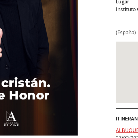
Lugar:
Instituto
(
España
)
ITINERAN
ALBUQU