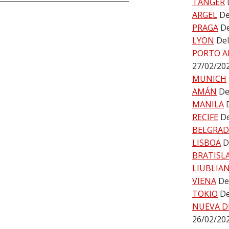
TÁNGER
ARGEL
De
PRAGA
De
LYON
Del
PORTO A
27/02/20
MUNICH
AMÁN
De
MANILA
RECIFE
De
BELGRA
LISBOA
D
BRATISL
LIUBLIA
VIENA
De
TOKIO
De
NUEVA D
26/02/20