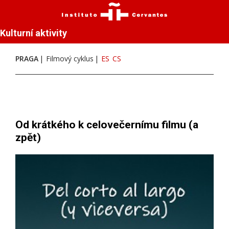
Kulturní aktivity
PRAGA
Filmový cyklus
ES
CS
Od krátkého k celovečernímu filmu (a
zpět)