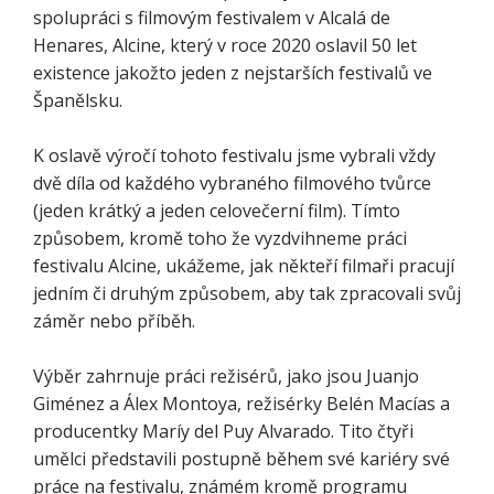
spolupráci s filmovým festivalem v Alcalá de
Henares, Alcine, který v roce 2020 oslavil 50 let
existence jakožto jeden z nejstarších festivalů ve
Španělsku.
K oslavě výročí tohoto festivalu jsme vybrali vždy
dvě díla od každého vybraného filmového tvůrce
(jeden krátký a jeden celovečerní film). Tímto
způsobem, kromě toho že vyzdvihneme práci
festivalu Alcine, ukážeme, jak někteří filmaři pracují
jedním či druhým způsobem, aby tak zpracovali svůj
záměr nebo příběh.
Výběr zahrnuje práci režisérů, jako jsou Juanjo
Giménez a Álex Montoya, režisérky Belén Macías a
producentky Maríy del Puy Alvarado. Tito čtyři
umělci představili postupně během své kariéry své
práce na festivalu, známém kromě programu