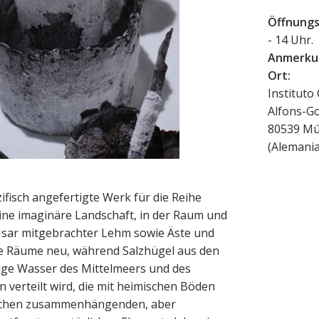
Öffnungs
- 14 Uhr.
Anmerku
Ort:
Instituto
Alfons-Go
80539
Mú
(
Alemani
fisch angefertigte Werk für die Reihe
eine imaginäre Landschaft, in der Raum und
Isar mitgebrachter Lehm sowie Äste und
ie Räume neu, während Salzhügel aus den
lzige Wasser des Mittelmeers und des
 verteilt wird, die mit heimischen Böden
lichen zusammenhängenden, aber