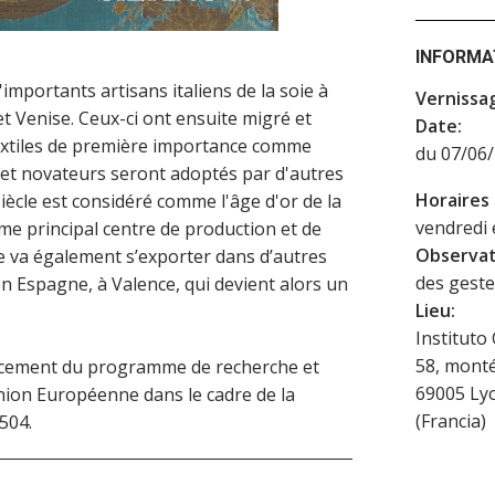
INFORMA
'importants artisans italiens de la soie à
Vernissa
t Venise. Ceux-ci ont ensuite migré et
Date:
extiles de première importance comme
du 07/06
s et novateurs seront adoptés par d'autres
Horaires
siècle est considéré comme l'âge d'or de la
vendredi 
e principal centre de production et de
Observat
se va également s’exporter dans d’autres
des geste
 Espagne, à Valence, qui devient alors un
Lieu:
Instituto
58, mont
ncement du programme de recherche et
69005
Ly
nion Européenne dans le cadre de la
(
Francia
)
504.