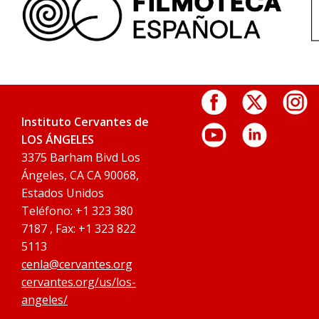
Instituto Cervantes de
LOS ÁNGELES
3375 Barham Bivd Los
Ángeles, CA CA 90068,
Estados Unidos
Teléfono: +1 323 380
7187 , Fax: +1 323 822
5113
cenla@cervantes.org
cervantes.org/us/los-
angeles/