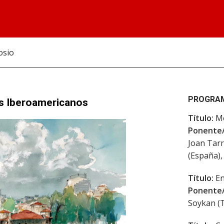
osio
PROGRA
es Iberoamericanos
Título:
Me
Ponente/
Joan Tarr
(España),
Título:
En
Ponente/
Soykan (