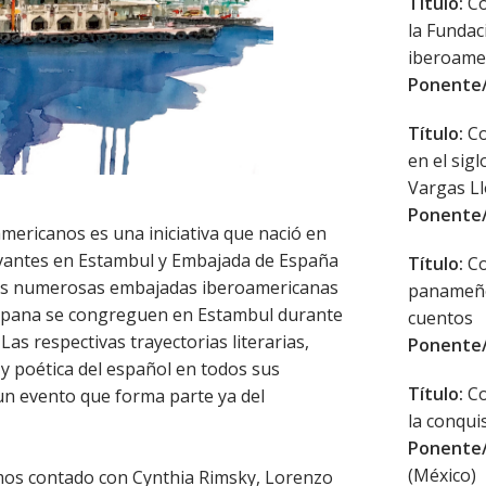
Título:
Co
la Funda
iberoame
Ponente/
Título:
Co
en el sig
Vargas L
Ponente/
americanos es una iniciativa que nació en
rvantes en Estambul y Embajada de España
Título:
Co
las numerosas embajadas iberoamericanas
panameño:
ispana se congreguen en Estambul durante
cuentos
 Las respectivas trayectorias literarias,
Ponente/
 y poética del español en todos sus
Título:
Co
 un evento que forma parte ya del
la conqu
Ponente/
(México)
mos contado con Cynthia Rimsky, Lorenzo