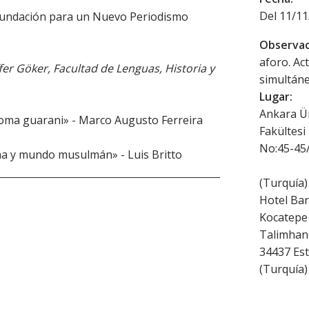
Del 11/11
 Fundación para un Nuevo Periodismo
Observac
aforo. Ac
fer Göker, Facultad de Lenguas, Historia y
simultáne
Lugar:
Ankara Ün
idioma guarani» - Marco Augusto Ferreira
Fakültesi
No:45-45/
ana y mundo musulmán» - Luis Britto
(
Turquía
)
Hotel Bar
Kocatepe 
Talimhan
34437
Es
(
Turquía
)