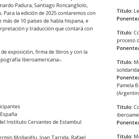
eonardo Padura, Santiago Roncangliolo,
Título:
Le
s. Para la edición de 2025 contaremos con
Ponente/
e más de 10 países de habla hispana, e
rpretación y traducción que contará con
Título:
Co
proceso d
Ponente/
de exposición, firma de libros y con la
ipografía Iberoamericana
.
»
Título:
Me
solidarid
Ponente/
Pamela Br
(Argentin
ticipantes
Título:
Co
e España
iberoame
del Instituto Cervantes de Estambul
Ponente/
Título:
Me
Nermin Mollaoğlu, Joan Tarrida, Rafael