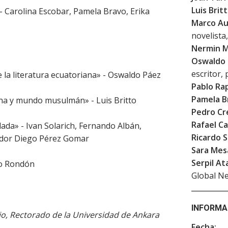
Luis Brit
» - Carolina Escobar, Pamela Bravo, Erika
Marco Au
novelista
Nermin M
Oswaldo 
escritor,
e la literatura ecuatoriana» - Oswaldo Páez
Pablo Ra
Pamela B
ana y mundo musulmán» - Luis Britto
Pedro Cr
Rafael C
blada» - Ivan Solarich, Fernando Albán,
Ricardo 
ador Diego Pérez Gomar
Sara Mes
Serpil At
vio Rondón
Global N
INFORMA
rio, Rectorado de la Universidad de Ankara
Fecha: