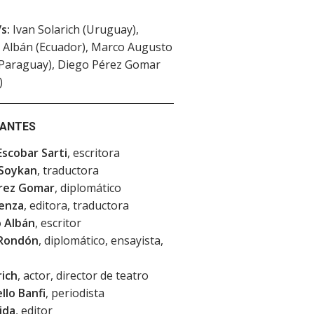
s:
Ivan Solarich (Uruguay),
 Albán (Ecuador), Marco Augusto
(Paraguay), Diego Pérez Gomar
)
PANTES
Escobar Sarti
, escritora
l Soykan
, traductora
rez Gomar
, diplomático
senza
, editora, traductora
 Albán
, escritor
 Rondón
, diplomático, ensayista,
rich
, actor, director de teatro
llo Banfi
, periodista
ida
, editor