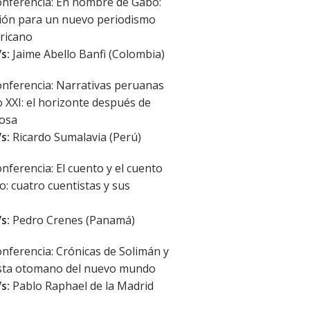
nferencia: En nombre de Gabo:
ción para un nuevo periodismo
ricano
s:
Jaime Abello Banfi (Colombia)
nferencia: Narrativas peruanas
lo XXI: el horizonte después de
losa
s:
Ricardo Sumalavia (Perú)
nferencia: El cuento y el cuento
 cuatro cuentistas y sus
s:
Pedro Crenes (Panamá)
nferencia: Crónicas de Solimán y
ista otomano del nuevo mundo
s:
Pablo Raphael de la Madrid