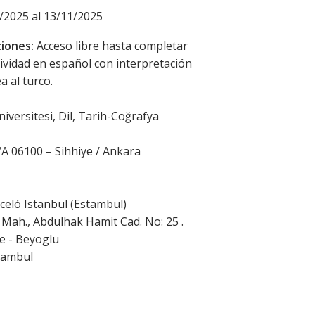
/2025 al 13/11/2025
iones:
Acceso libre hasta completar
tividad en español con interpretación
a al turco.
iversitesi, Dil, Tarih-Coğrafya
A 06100 – Sihhiye / Ankara
celó Istanbul (Estambul)
Mah., Abdulhak Hamit Cad. No: 25 .
e - Beyoglu
tambul