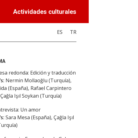
Actividades culturales
ES
TR
MA
sa redonda: Edición y traducción
s:
Nermin Mollaoğlu (Turquía),
ida (España), Rafael Carpintero
 Çağla Işıl Soykan (Turquía)
trevista: Un amor
s:
Sara Mesa (España), Çağla Işıl
Turquía)