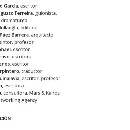
to García
, escritor
gusto Ferreira
, guionista,
, dramaturga
ollaoğlu
, editora
Páez Barrera
, arquitecto,
 pintor, profesor
phael
, escritor
ravo
, escritora
enes
, escritor
arpintero
, traductor
Sumalavia
, escritor, profesor
a
, escritora
a
, consultora. Mars & Kairos
etworking Agency
CIÓN