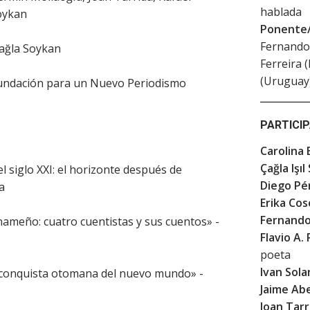
hablada
Soykan
Ponente/
Fernando
Çağla Soykan
Ferreira 
(Uruguay
Fundación para un Nuevo Periodismo
PARTICI
Carolina 
Çağla Işı
l siglo XXI: el horizonte después de
Diego Pé
a
Erika Co
Fernando
anameño: cuatro cuentistas y sus cuentos» -
Flavio A.
poeta
Ivan Sola
a conquista otomana del nuevo mundo» -
Jaime Abe
Joan Tarr