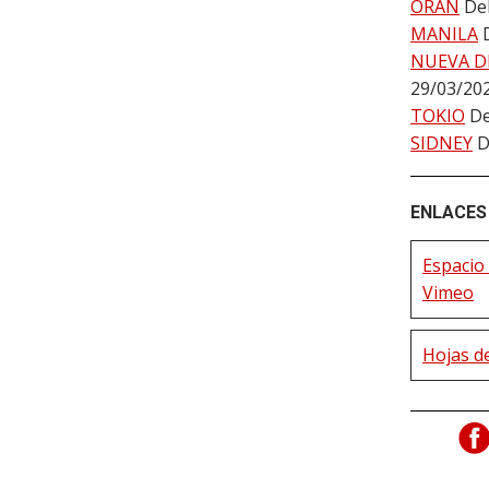
ORÁN
De
MANILA
NUEVA D
29/03/20
TOKIO
De
SIDNEY
D
ENLACES 
Espacio
Vimeo
Hojas de