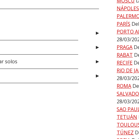
MOSCÚ
D
NÁPOLES
PALERM
PARÍS
Del
PORTO A
28/03/20
PRAGA
De
RABAT
De
ar solos
RECIFE
De
RíO DE J
28/03/20
ROMA
De
SALVADO
28/03/20
SAO PAU
TETUÁN
TOULOU
TÚNEZ
D