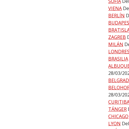
SOFIA
Del
VIENA
De
BERLÍN
D
BUDAPE
BRATISL
ZAGREB
MILÁN
De
LONDRE
BRASILIA
ALBUQU
28/03/20
BELGRA
BELOHO
28/03/20
CURITIB
TÁNGER
CHICAGO
LYON
Del