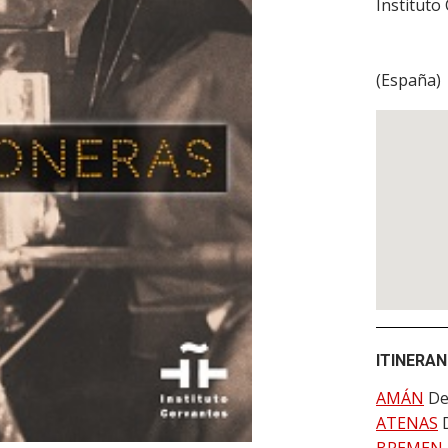
Instituto
(
España
)
ITINERAN
AMÁN
De
ATENAS