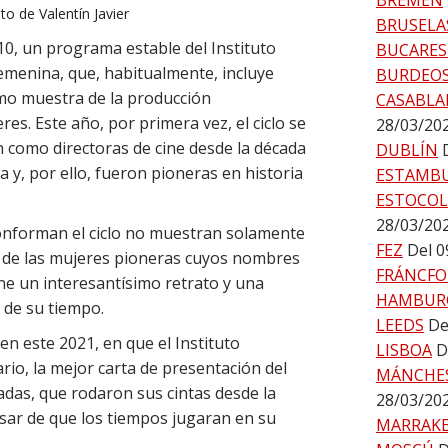
BREMEN
to de Valentín Javier
BRUSELA
0, un programa estable del Instituto
BUCARES
femenina, que, habitualmente, incluye
BURDEO
omo muestra de la producción
CASABLA
es. Este año, por primera vez, el ciclo se
28/03/20
 como directoras de cine desde la década
DUBLÍN
a y, por ello, fueron pioneras en historia
ESTAMB
ESTOCO
28/03/20
conforman el ciclo no muestran solamente
FEZ
Del 0
ca de las mujeres pioneras cuyos nombres
FRÁNCFO
ne un interesantísimo retrato y una
HAMBUR
 de su tiempo.
LEEDS
De
n este 2021, en que el Instituto
LISBOA
D
rio, la mejor carta de presentación del
MÁNCHE
adas, que rodaron sus cintas desde la
28/03/20
sar de que los tiempos jugaran en su
MARRAK