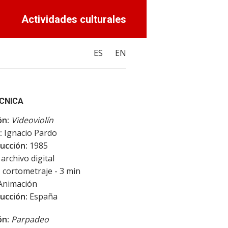
Actividades culturales
ES
EN
ÉCNICA
ón:
Videoviolín
:
Ignacio Pardo
ucción:
1985
archivo digital
:
cortometraje - 3 min
Animación
ucción:
España
ón:
Parpadeo