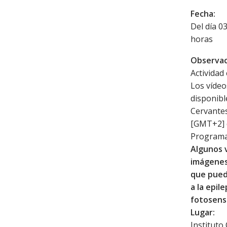
Fecha:
Del día 0
horas
Observac
Actividad 
Los vídeo
disponibl
Cervantes
[GMT+2] d
Programa
Algunos 
imágenes
que pued
a la epil
fotosensi
Lugar:
Instituto