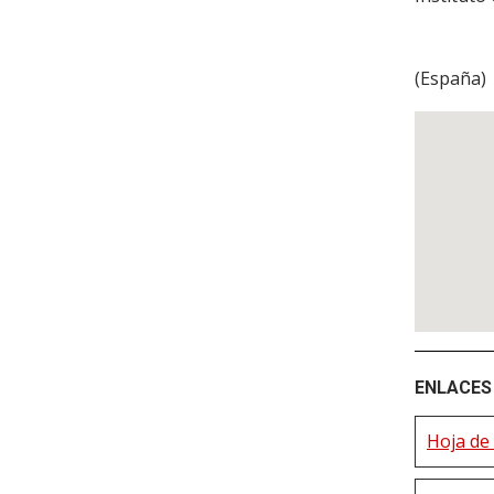
(
España
)
ENLACES 
Hoja de 