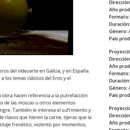
Dirección
Año prod
Formato:
Duración
Género:
País prod
Proyecci
Dirección
Año prod
ros del videoarte en Galicia, y en España.
Formato:
a los temas clásicos del Eros y el
Duración
Género:
País prod
obra hacen referencia a la putrefacción
és de las moscas u otros elementos
Proyecci
angre. También le interesa el sufrimiento y
Dirección
e clavos que hieren la carne, tijeras que la
Año prod
ntaje frenético, violento por momentos,