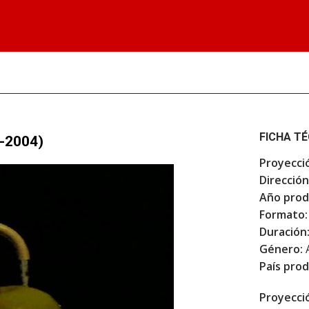
FICHA T
5-2004)
Proyecci
Dirección
Año prod
Formato:
Duración
Género:
País prod
Proyecci