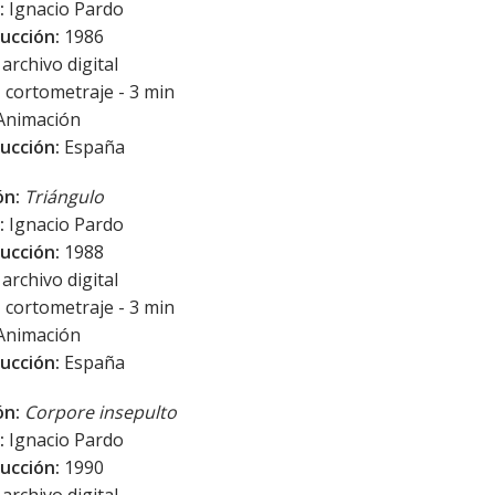
:
Ignacio Pardo
ucción:
1986
archivo digital
:
cortometraje - 3 min
Animación
ucción:
España
ón:
Triángulo
:
Ignacio Pardo
ucción:
1988
archivo digital
:
cortometraje - 3 min
Animación
ucción:
España
ón:
Corpore insepulto
:
Ignacio Pardo
ucción:
1990