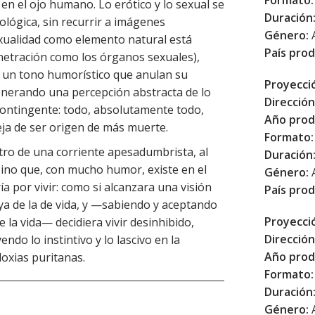
Formato:
en el ojo humano. Lo erótico y lo sexual se
Duración
lógica, sin recurrir a imágenes
Género:
exualidad como elemento natural está
País prod
netración como los órganos sexuales),
 un tono humorístico que anulan su
Proyecci
enerando una percepción abstracta de lo
Dirección
contingente: todo, absolutamente todo,
Año prod
ja de ser origen de más muerte.
Formato:
ro de una corriente apesadumbrista, al
Duración
 sino que, con mucho humor, existe en el
Género:
a por vivir: como si alcanzara una visión
País prod
a ya de la de vida, y —sabiendo y aceptando
Proyecci
 la vida— decidiera vivir desinhibido,
Dirección
do lo instintivo y lo lascivo en la
Año prod
doxias puritanas.
Formato:
Duración
Género: