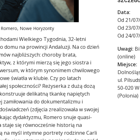
SZCZEG
Data:
Od 21/07/
Od 23/07/
dra Romero, Nowe Horyzonty
Od 24/07/
chodami Wielkiego Tygodnia, 32-letni
o domu na prowincji Andaluzji. Na co dzień
Uwagi:
Bi
emów najbliższych: choroby brata,
(online)
tyw, z którymi mierzą się jego siostra i
Miejsce:
uniwersum, w którym synonimem chwilowego
Dolnoślą
owe światła w klubie. Czy po latach
ul. Pilsu
ałej społeczności? Reżyserka z dużą dozą
50-020
W
 konstruuje delikatną tkankę napiętych
(
Polonia
)
 jej zamiłowania do dokumentalizmu i
doświadczeń (zdjęcia zrealizowała w swojej
nikając dydaktyzmu, Romero snuje quasi-
 staje się równocześnie historią na
 na myśl intymne portrety rodzinne Carli