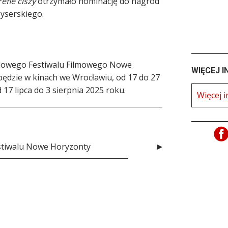
efie ciszy
otrzymało nominację do nagród
żyserskiego.
dowego Festiwalu Filmowego Nowe
WIĘCEJ I
ędzie w kinach we Wrocławiu, od 17 do 27
d 17 lipca do 3 sierpnia 2025 roku.
Więcej i
estiwalu Nowe Horyzonty