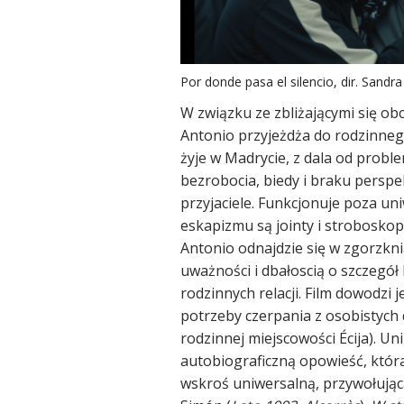
Por donde pasa el silencio, dir. San
W związku ze zbliżającymi się ob
Antonio przyjeżdża do rodzinneg
żyje w Madrycie, z dala od probl
bezrobocia, biedy i braku perspek
przyjaciele. Funkcjonuje poza 
eskapizmu są jointy i stroboskop
Antonio odnajdzie się w zgorzkni
uważności i dbałoscią o szczegół
rodzinnych relacji. Film dowodzi
potrzeby czerpania z osobistych 
rodzinnej miejscowości Écija). U
autobiograficzną opowieść, która
wskroś uniwersalną, przywołującą