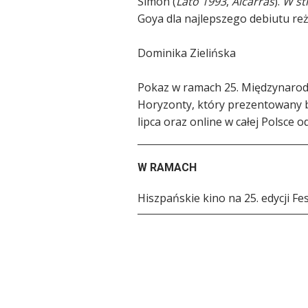
Simón (
Lato 1993
,
Alcarràs
).
W str
Goya dla najlepszego debiutu re
Dominika Zielińska
Pokaz w ramach 25. Międzynaro
Horyzonty, który prezentowany b
lipca oraz online w całej Polsce o
W RAMACH
Hiszpańskie kino na 25. edycji F