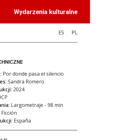
Wydarzenia kulturalne
ES
PL
CHNICZNE
:
Por donde pasa el silencio
es:
Sandra Romero
kcji:
2024
CP
nia:
Largometraje - 98 min
Ficción
ukcji:
España