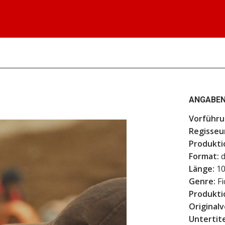
ANGABEN
Vorführu
Regisseu
Produkti
Format:
d
Länge:
10
Genre:
Fi
Produkti
Originalv
Untertite