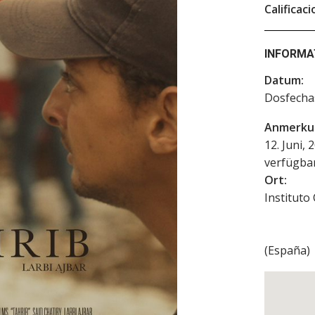
Calificaci
INFORMA
Datum:
Dosfech
Anmerku
12. Juni,
verfügbar
Ort:
Instituto
(
España
)