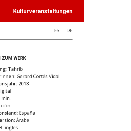
Kulturveranstaltungen
ES
DE
 ZUM WERK
ng:
Tahrib
rInnen:
Gerard Cortés Vidal
onsjahr:
2018
igital
 min.
cción
onsland:
España
ersion:
Árabe
l:
inglés