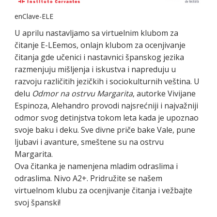
enClave-ELE
U aprilu nastavljamo sa virtuelnim klubom za
čitanje E-LEemos, onlajn klubom za ocenjivanje
čitanja gde učenici i nastavnici španskog jezika
razmenjuju mišljenja i iskustva i napreduju u
razvoju različitih jezičkih i sociokulturnih veština. U
delu
Odmor na ostrvu Margarita
, autorke Vivijane
Espinoza, Alehandro provodi najsrećniji i najvažniji
odmor svog detinjstva tokom leta kada je upoznao
svoje baku i deku. Sve divne priče bake Vale, pune
ljubavi i avanture, smeštene su na ostrvu
Margarita.
Ova čitanka je namenjena mladim odraslima i
odraslima. Nivo A2+. Pridružite se našem
virtuelnom klubu za ocenjivanje čitanja i vežbajte
svoj španski!