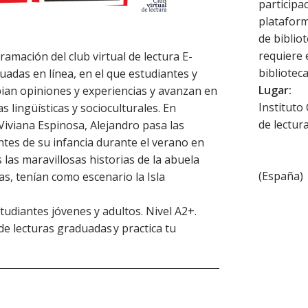
participac
plataforma
de biblio
requiere 
amación del club virtual de lectura E-
biblioteca
uadas en línea, en el que estudiantes y
Lugar:
ian opiniones y experiencias y avanzan en
Instituto
as lingüísticas y socioculturales. En
de lectur
 Viviana Espinosa, Alejandro pasa las
ntes de su infancia durante el verano en
las maravillosas historias de la abuela
(
España
)
as, tenían como escenario la Isla
udiantes jóvenes y adultos. Nivel A2+.
 de lecturas graduadas y practica tu