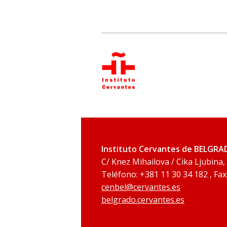
Instituto Cervantes de BELGR
C/ Knez Mihailova / Cika Ljubina,
Teléfono: +381 11 30 34 182 , Fax
cenbel@cervantes.es
belgrado.cervantes.es