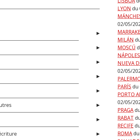
LISBOA
d
LYON
du 
MÁNCHE
02/05/20
MARRAK
MILÁN
d
MOSCÚ
d
NÁPOLES
NUEVA D
02/05/20
PALERM
PARÍS
du
PORTO A
02/05/20
utres
PRAGA
du
RABAT
d
RECIFE
du
ROMA
du
écriture