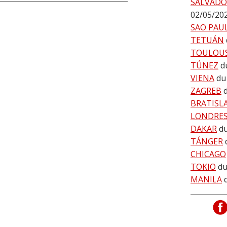
SALVADO
02/05/20
SAO PAU
TETUÁN
TOULOU
TÚNEZ
d
VIENA
du
ZAGREB
BRATISL
LONDRE
DAKAR
d
TÁNGER
CHICAGO
TOKIO
du
MANILA