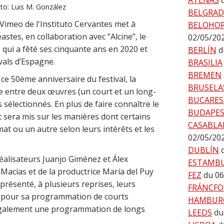
ATENAS
oto: Luis M. González
BELGRA
e Vimeo de l'Instituto Cervantes met à
BELOHO
astes, en collaboration avec ‘’Alcine’’, le
02/05/20
, qui a fêté ses cinquante ans en 2020 et
BERLÍN
d
ivals d’Espagne.
BRASILIA
BREMEN
 ce 50ème anniversaire du festival, la
BRUSELA
 entre deux œuvres (un court et un long-
BUCARES
sélectionnés. En plus de faire connaître le
BUDAPE
ent sera mis sur les manières dont certains
CASABLA
mat ou un autre selon leurs intérêts et les
02/05/20
DUBLÍN
réalisateurs Juanjo Giménez et Álex
ESTAMB
 Macías et de la productrice María del Puy
FEZ
du 06
 présenté, à plusieurs reprises, leurs
FRÁNCFO
nu pour sa programmation de courts
HAMBUR
également une programmation de longs
LEEDS
du