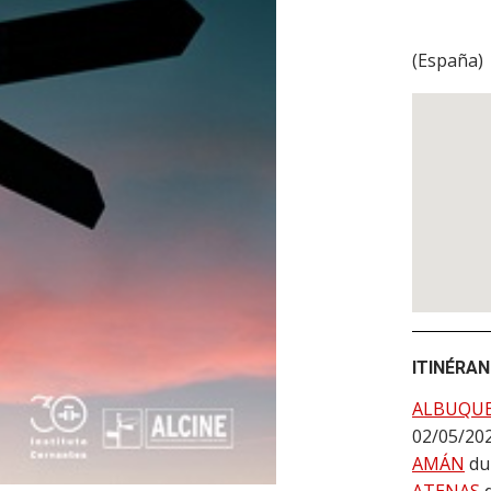
(
España
)
ITINÉRA
ALBUQU
02/05/20
AMÁN
du