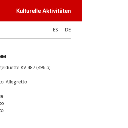
Kulturelle Aktivitäten
ES
DE
MM
elduette KV 487 (496 a)
o. Allegretto
e
se
to
to