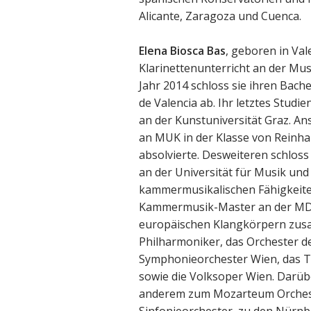
Alicante, Zaragoza und Cuenca.
Elena Biosca Bas
, geboren in Vale
Klarinettenunterricht an der Mus
Jahr 2014 schloss sie ihren Bach
de Valencia ab. Ihr letztes Studi
an der Kunstuniversität Graz. An
an MUK in der Klasse von Reinha
absolvierte. Desweiteren schlos
an der Universität für Musik und
kammermusikalischen Fähigkeiten
Kammermusik-Master an der MDW.
europäischen Klangkörpern zus
Philharmoniker, das Orchester d
Symphonieorchester Wien, das T
sowie die Volksoper Wien. Darüb
anderem zum Mozarteum Orchest
Sinfonieorchester, zu den Nür