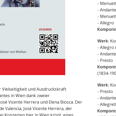
- Menuet
- Andant
- Menuet
- Allegro
Komponis
Werk:
Kon
- Allegro
- Andant
- Presto
Komponis
(1834-190
Werk:
Kon
r Vielseitigkeit und Ausdruckskraft
- Presto
antes in Wien dank zweier
- Andant
osé Vicente Herrera und Elena Biosca. Der
- Allegre
de Valencia, José Vicente Herrera, der
Komponis
ei Konzerten hier in Wien krönt, eines