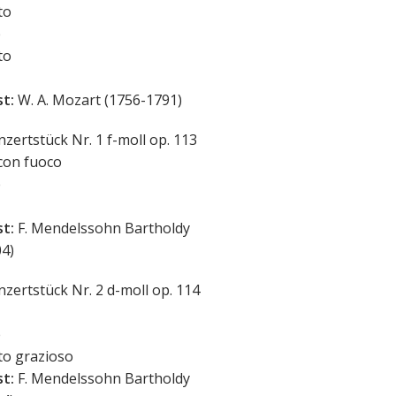
to
e
to
t:
W. A. Mozart (1756-1791)
zertstück Nr. 1 f-moll op. 113
 con fuoco
e
t:
F. Mendelssohn Bartholdy
4)
zertstück Nr. 2 d-moll op. 114
e
tto grazioso
t:
F. Mendelssohn Bartholdy