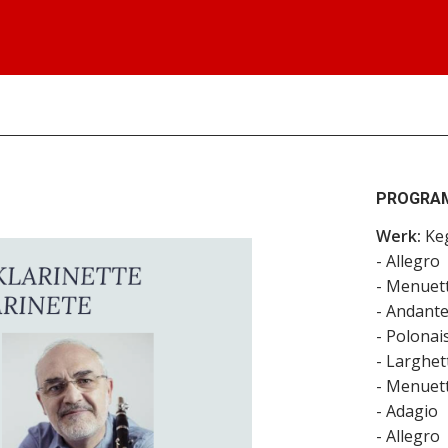
PROGRA
Werk:
Keg
- Allegro
- Menuett
- Andant
- Polonai
- Larghet
- Menuet
- Adagio
- Allegro