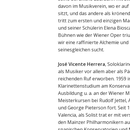
davon im Musikverein, wo er auf
sitzt, und das andere als krönen
tritt zum ersten und einzigen Ma
und seiner Schülerin Elena Biosc
Bühnen wie der Wiener Oper triu
wir eine raffinierte Alchemie un
seinesgleichen sucht.
José Vicente Herrera
, Soloklari
als Musiker vor allem aber als P
reichenden Ruf erworben. 1959 in
Klarinettenstudium am Konservat
Ausbildung u. a. an der Wiener
Meisterkursen bei Rudolf Jettel, A
und George Pieterson fort. Seit 1
Valencia, als Solist trat er mit 
den Mainzer Philharmonikern auf
spanischen Konservatorien und Mu