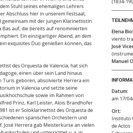
(1834-190
 dem Stuhl seines ehemaligen Lehrers
der Abschluss hier in unserem Festsaal,
TEILNEH
l gemeinsam mit der jungen Klarinettistin
a Bas auf, die bereits auf renommierten
Elena Bio
mphiert. Ein einzigartiger Abend, an dem
viento tr
d ein exquisites Duo genießen können, das
José Vic
(instrume
Manuel Or
nettist des Orquesta de Valencia, hat sich
ädagoge, einen über sein Land hinaus
 Turís geboren, absolvierte Herrera ein
INFORMA
orium in Valencia und setzte seine
Datum:
 Musikhochschule sowie im Rahmen von
am 17/04/
lfred Prinz, Karl Leister, Alois Brandhofer
981 ist er Soloklarinettist des Orquesta de
Ort:
verschiedenen spanischen Orchestern und
Instituto
. José Herrera gab Meisterkurse an vielen
de Actos
sikschulen und unterrichtet u. a. in