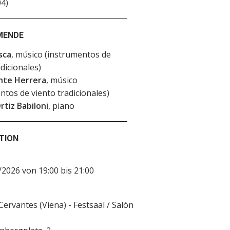
4)
MENDE
sca
, músico (instrumentos de
adicionales)
ente Herrera
, músico
ntos de viento tradicionales)
tiz Babiloni
, piano
TION
2026 von 19:00 bis 21:00
 Cervantes (Viena) - Festsaal / Salón