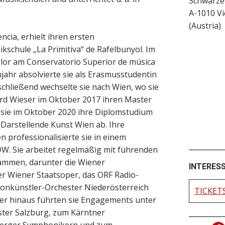
Schwarze
A-1010
V
(
Austria
)
ncia, erhielt ihren ersten
ikschule „La Primitiva“ de Rafelbunyol. Im
elor am Conservatorio Superior de música
enjahr absolvierte sie als Erasmusstudentin
schließend wechselte sie nach Wien, wo sie
rd Wieser im Oktober 2017 ihren Master
s sie im Oktober 2020 ihre Diplomstudium
 Darstellende Kunst Wien ab. Ihre
 professionalisierte sie in einem
 Sie arbeitet regelmäßig mit führenden
ammen, darunter die Wiener
INTERES
er Wiener Staatsoper, das ORF Radio-
onkünstler-Orchester Niederösterreich
TICKET
er hinaus führten sie Engagements unter
er Salzburg, zum Kärntner
nberger Symphonikern und zum