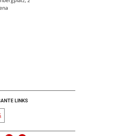
nbergplatz, 2
iena
SANTE LINKS
S