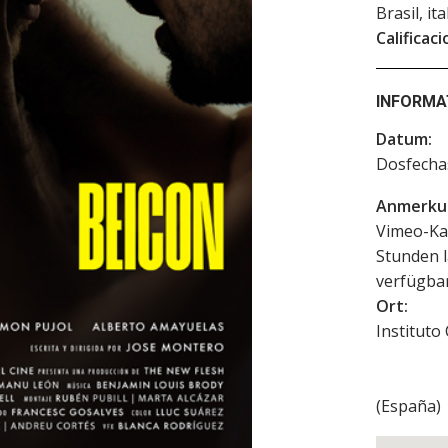
Brasil, it
Calificaci
INFORMA
Datum:
Dosfech
Anmerku
Vimeo-Kan
Stunden l
verfügbar
Ort:
Instituto
(
España
)