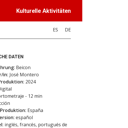
Kulturelle Aktivitäten
ES
DE
CHE DATEN
ührung:
Beicon
/in:
José Montero
Produktion:
2024
igital
rtometraje - 12 min
cción
 Produktion:
España
ersion:
español
l:
inglés, francés, portugués de