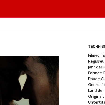
TECHNIS
Filmvorf
Regisseur
Jahr der 
Format:
D
Dauer:
Co
Genre:
Fi
Land der
Originalv
Untertite