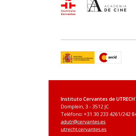
Instituto Cervantes de UTRECH
Domplein, 3 - 3512 JC
Teléfono: +31 30 233 4261/242 84
adutr@cervantes.es
utrecht.cervantes.es