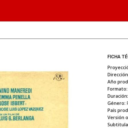
FICHA T
Proyecci
Dirección
Año prod
Formato:
Duración
Género:
F
País prod
Versión o
Subtitula