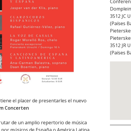
Conferent
Domplein
3512 JC
U
(
Países B
Pieterske
Pieterske
3512 JR
U
(
Países B
 tiene el placer de presentarles el nuevo
m Concerten
utar de un amplio repertorio de música
 por músicos de España o América Latina,