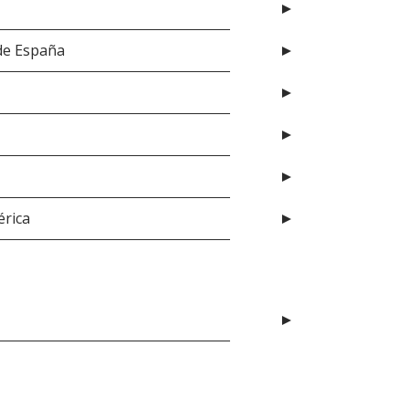
 de España
érica