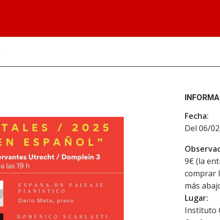
s
INFORMA
Fecha:
Del 06/02
Observac
9€ (la en
comprar l
más abaj
Lugar:
Instituto