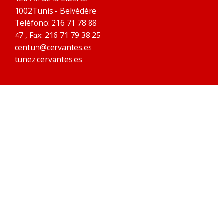
1002Tunis - Belvédère
Teléfono: 216 71 78 88
47 , Fax: 216 71 79 38 25
centun@cervantes.es
tunez.cervantes.es