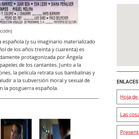
acción)
a española (y su imaginario materializado
ñol de los años treinta y cuarenta) es
icadamente protagonizada por Ángela
apeles de los cantantes. Junto a la
nes, la película retrata sus bambalinas y
ludir a la subversión moral y sexual de
ENLACES 
 en la posguerra española.
Hoja de 
Las cos
Presenta