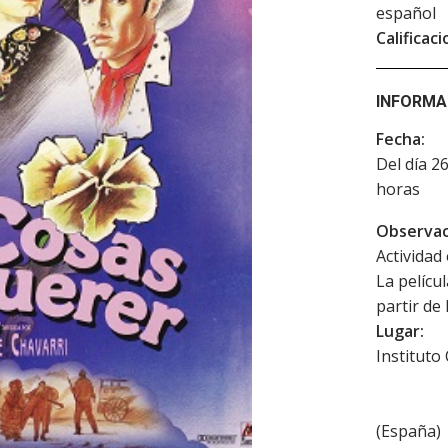
español
Calificaci
INFORMA
Fecha:
Del día 2
horas
Observac
Actividad 
La pelícu
partir de
Lugar:
Instituto
(
España
)