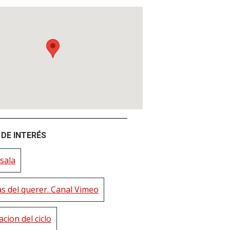
DE INTERÉS
sala
as del querer. Canal Vimeo
cion del ciclo