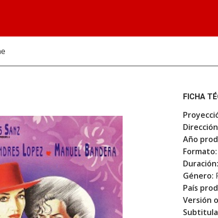
ne
FICHA T
Proyecci
Dirección
Año prod
Formato:
Duración
Género:
F
País prod
Versión o
Subtitula