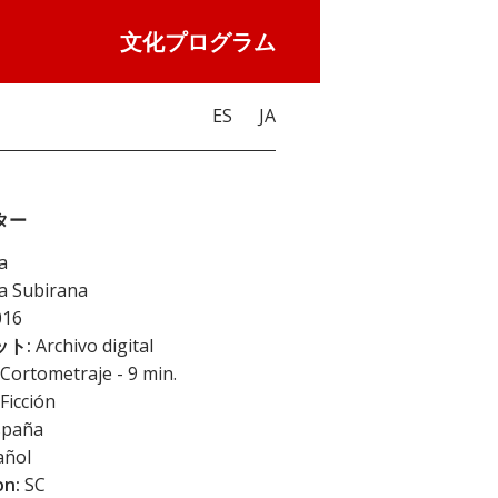
文化プログラム
ES
JA
ター
a
a Subirana
16
ト:
Archivo digital
Cortometraje - 9 min.
Ficción
paña
añol
on:
SC