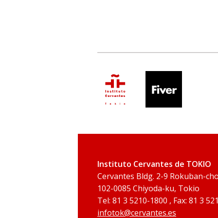
Instituto Cervantes de TOKIO
Cervantes Bldg. 2-9 Rokuban-ch
102-0085 Chiyoda-ku, Tokio
Tel: 81 3 5210-1800 , Fax: 81 3 5
infotok@cervantes.es