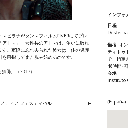
インフォ
日程:
Dosfech
スビラナがダンスフィルムFIVERにてプレ
「アトマ」。女性兵のアトマは、争いに敗れ
備考:
オン
ます。軍隊に忘れ去られた彼女は、体の保護
ティトゥ
利を目指してまた歩み始めるのです。
で、指定
48時間
を獲得。（2017）
会場:
Instituto
(
España
)
ス・新メディア フェスティバル