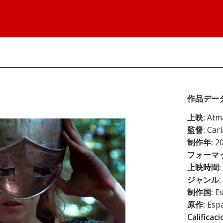
作品デー
上映:
Atm
監督:
Carl
制作年:
20
フォーマッ
上映時間:
ジャンル:
制作国:
Es
原作:
Esp
Calificaci