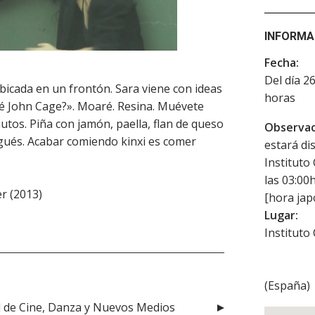
INFORMA
Fecha:
Del día 2
ubicada en un frontón. Sara viene con ideas
horas
ué John Cage?». Moaré. Resina. Muévete
utos. Piña con jamón, paella, flan de queso
Observac
gués. Acabar comiendo kinxi es comer
estará di
Instituto
las 03:00
er (2013)
[hora jap
Lugar:
Instituto
(
España
)
al de Cine, Danza y Nuevos Medios