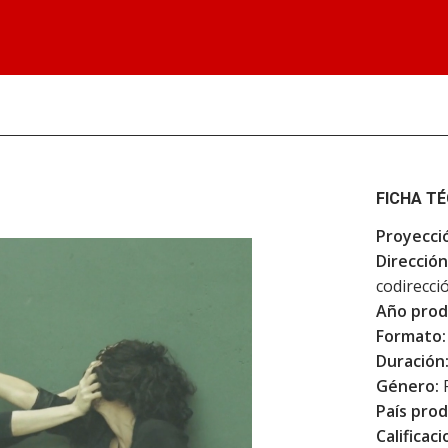
FICHA T
Proyecci
Dirección
codirecci
Año prod
Formato:
Duración
Género:
F
País prod
Calificaci