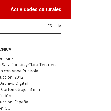
Actividades culturales
ES
JA
ÉCNICA
ón:
Kinxi
:
Sara Fontán y Clara Tena, en
ón con Anna Rubirola
ucción:
2012
Archivo Digital
:
Cortometraje - 3 min
icción
ucción:
España
on:
SC