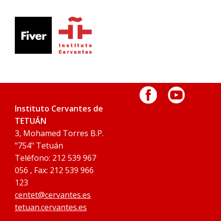
Instituto Cervantes de
TETUÁN
3, Mohamed Torres B.P.
"754" Tetuán
Teléfono: 212 539 967
056 , Fax: 212 539 966
123
centet@cervantes.es
tetuan.cervantes.es