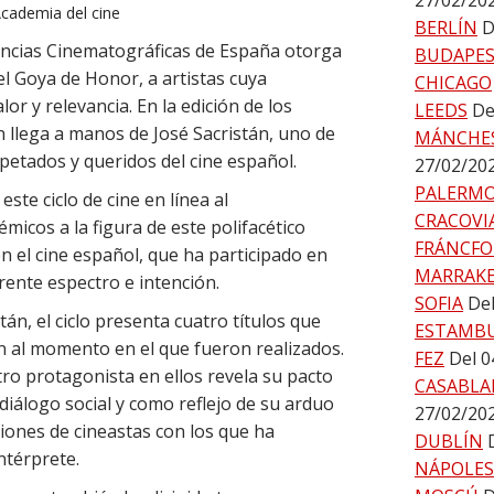
27/02/20
Academia del cine
BERLÍN
D
iencias Cinematográficas de España otorga
BUDAPE
l Goya de Honor, a artistas cuya
CHICAGO
lor y relevancia. En la edición de los
LEEDS
De
n llega a manos de José Sacristán, uno de
MÁNCHE
petados y queridos del cine español.
27/02/20
PALERM
este ciclo de cine en línea al
CRACOVI
icos a la figura de este polifacético
FRÁNCFO
n el cine español, que ha participado en
MARRAK
rente espectro e intención.
SOFIA
Del
án, el ciclo presenta cuatro títulos que
ESTAMB
n al momento en el que fueron realizados.
FEZ
Del 0
tro protagonista en ellos revela su pacto
CASABLA
diálogo social y como reflejo de su arduo
27/02/20
ciones de cineastas con los que ha
DUBLÍN
ntérprete.
NÁPOLES