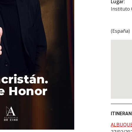
Lugar:
Instituto
(
España
)
ITINERAN
ALBUQU