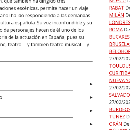
MOSCÚ
D
n, que también ha dirigido tres
RABAT
De
aciones escénicas, permite hacer un viaje
MILÁN
De
spañol ha ido respondiendo a las demandas
LONDRE
 cultura española. Su voz inconfundible y su
ROMA
De
o de personajes hacen de él uno de los
BUCARES
oria de la actuación en España, pues su
BRUSELA
ine, teatro —y también teatro musical— y
BELOHO
27/02/20
TOULOU
CURITIB
NUEVA Y
27/02/20
SALVADO
o
27/02/20
BURDEO
TÚNEZ
D
ORÁN
De