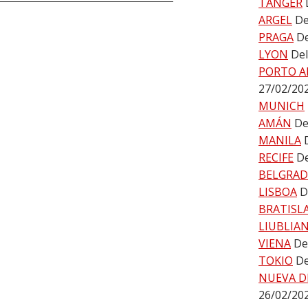
TÁNGER
ARGEL
De
PRAGA
De
LYON
Del
PORTO A
27/02/20
MUNICH
AMÁN
De
MANILA
RECIFE
De
BELGRA
LISBOA
D
BRATISL
LIUBLIA
VIENA
De
TOKIO
De
NUEVA D
26/02/20