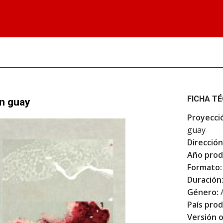
FICHA T
en guay
Proyecci
guay
Dirección
Año prod
Formato:
Duración
Género:
País prod
Versión o