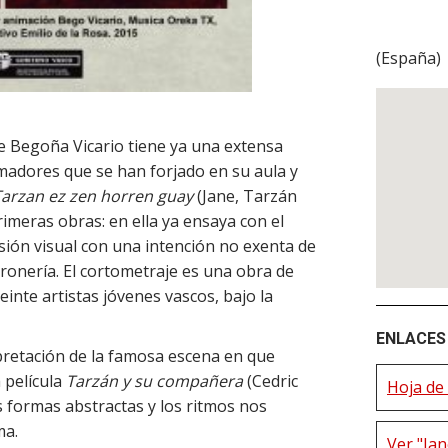
(
España
)
de Begoña Vicario tiene ya una extensa
madores que se han forjado en su aula y
Tarzan ez zen horren guay
(Jane, Tarzán
imeras obras: en ella ya ensaya con el
esión visual con una intención no exenta de
rronería. El cortometraje es una obra de
veinte artistas jóvenes vascos, bajo la
ENLACES 
pretación de la famosa escena en que
 película
Tarzán y su compañera
(Cedric
Hoja de 
s formas abstractas y los ritmos nos
ma.
Ver "Ja