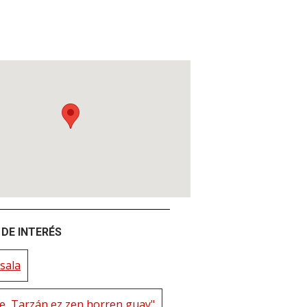
DE INTERÉS
sala
ne, Tarzán ez zen horren guay"