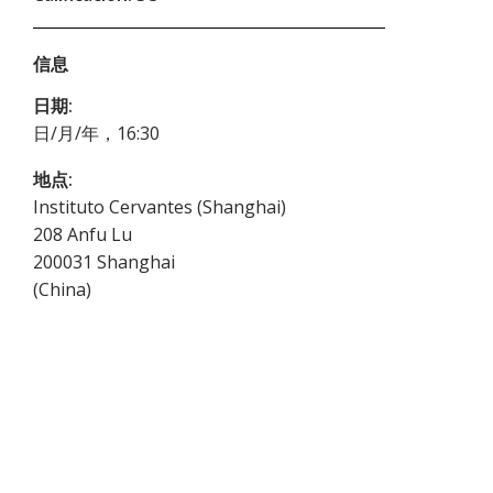
信息
日期:
日/月/年，16:30
地点:
Instituto Cervantes (Shanghai)
208 Anfu Lu
200031
Shanghai
(
China
)