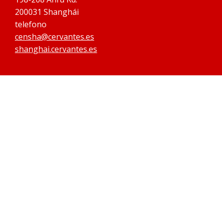
200031 Shanghái
telefono
censha@cervantes.es
shanghai.cervantes.es