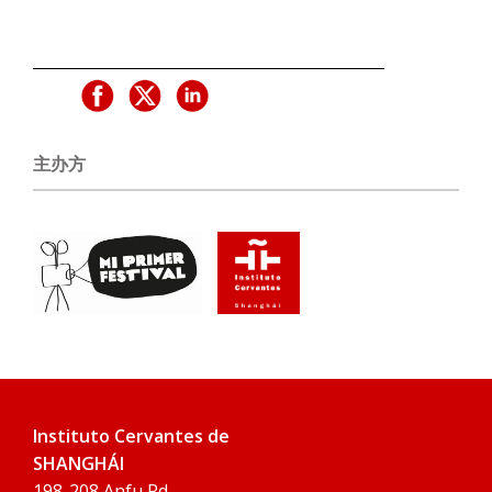
主办方
Instituto Cervantes de
SHANGHÁI
198-208 Anfu Rd.