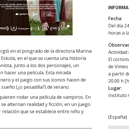
INFORMA
Fecha:
Del día 2
horas a l
Observac
rgió en el posgrado de la directora Marina
Actividad 
 Eskola, en el que se cuenta una historia
El cortom
onista, junto a los dos personajes, un
de Vimeo 
n hacer una película. Esta mirada
a partir d
énero y el juego con sus iconos hacen de
20.00 h [
 sueño (¿o pesadilla?) de verano.
Lugar:
Instituto
quieren rodar una película de vampiros. En
 se alternan realidad y ficción, en un juego
 relación que se establece entre niño y
(
España
)