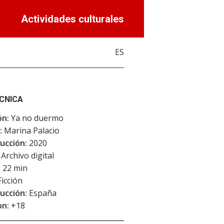
Actividades culturales
ES
ÉCNICA
ón:
Ya no duermo
:
Marina Palacio
ucción:
2020
Archivo digital
:
22 min
icción
ucción:
España
on:
+18