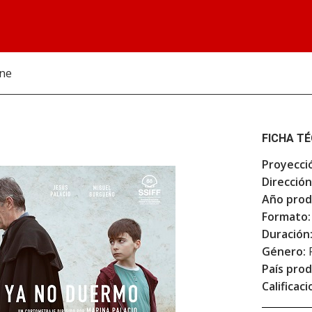
ine
FICHA T
Proyecci
Dirección
Año prod
Formato:
Duración
Género:
F
País prod
Calificaci