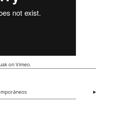
uak
on
Vimeo
.
temporáneos