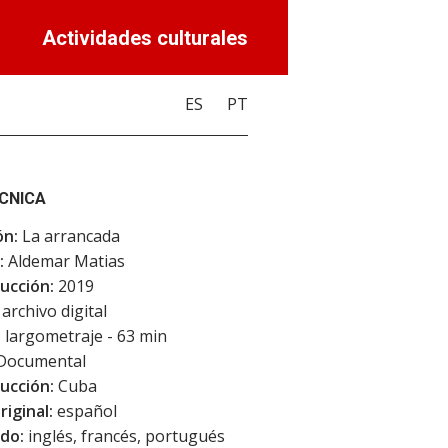
Actividades culturales
ES
PT
ÉCNICA
ón:
La arrancada
:
Aldemar Matias
ucción:
2019
archivo digital
:
largometraje - 63 min
Documental
ucción:
Cuba
riginal:
español
do:
inglés, francés, portugués