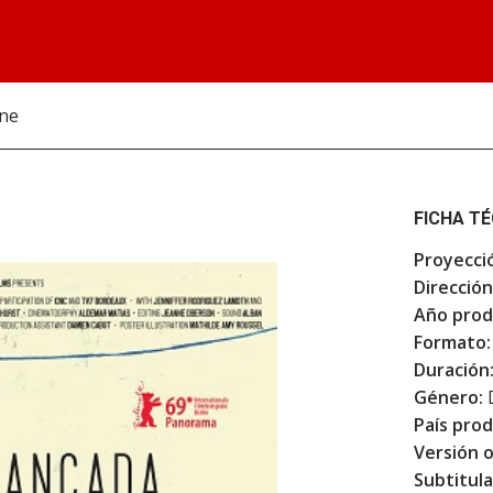
ine
FICHA T
Proyecci
Dirección
Año prod
Formato:
Duración
Género:
País prod
Versión o
Subtitula