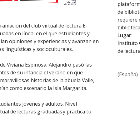
plataforma
de biblio
requiere 
amación del club virtual de lectura E-
biblioteca
uadas en línea, en el que estudiantes y
Lugar:
ian opiniones y experiencias y avanzan en
Instituto
as lingüísticas y socioculturales.
de lectur
 de Viviana Espinosa, Alejandro pasó las
ntes de su infancia el verano en que
(
España
)
maravillosas historias de la abuela Valle,
nían como escenario la Isla Margarita.
udiantes jóvenes y adultos. Nivel
rtual de lecturas graduadas y practica tu