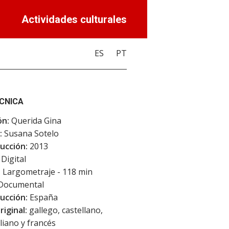
Actividades culturales
ES
PT
ÉCNICA
ón:
Querida Gina
:
Susana Sotelo
ucción:
2013
Digital
:
Largometraje - 118 min
Documental
ucción:
España
riginal:
gallego, castellano,
aliano y francés