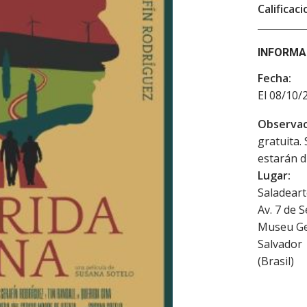
Calificaci
INFORMA
Fecha:
El 08/10/
Observac
gratuita.
estarán d
Lugar:
Saladeart
Av. 7 de 
Museu Ge
Salvador
(
Brasil
)