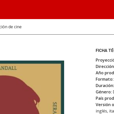
ción de cine
FICHA T
Proyecci
Dirección
Año prod
Formato:
Duración
Género:
País prod
Versión o
inglés, it