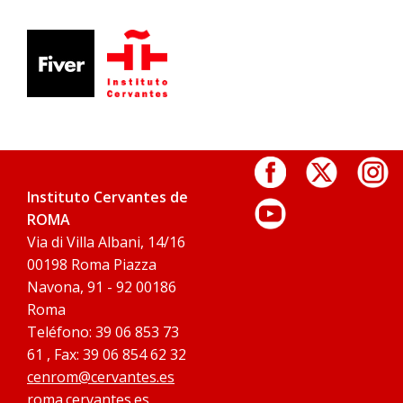
Instituto Cervantes de
ROMA
Via di Villa Albani, 14/16
00198 Roma Piazza
Navona, 91 - 92 00186
Roma
Teléfono: 39 06 853 73
61 , Fax: 39 06 854 62 32
cenrom@cervantes.es
roma.cervantes.es