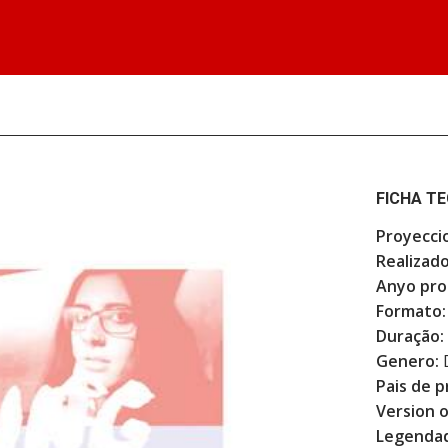
FICHA T
Proyecci
Realizado
Anyo pro
Formato:
Duração:
Genero:
Pais de p
Version o
Legenda