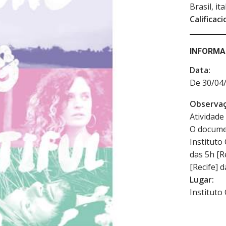
Brasil, it
Calificaci
INFORMA
Data:
De 30/04/
Observaç
Atividade 
O documen
Instituto
das 5h [Re
[Recife] 
Lugar:
Instituto