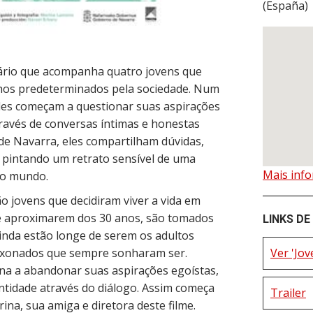
(
España
)
rio que acompanha quatro jovens que
nhos predeterminados pela sociedade. Num
eles começam a questionar suas aspirações
través de conversas íntimas e honestas
de Navarra, eles compartilham dúvidas,
 pintando um retrato sensível de uma
Mais inf
no mundo.
ão jovens que decidiram viver a vida em
se aproximarem dos 30 anos, são tomados
LINKS DE
inda estão longe de serem os adultos
Ver 'Jov
aixonados que sempre sonharam ser.
na a abandonar suas aspirações egoístas,
ntidade através do diálogo. Assim começa
Trailer
ina, sua amiga e diretora deste filme.