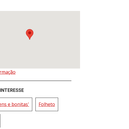
ormação
 INTERESSE
ens e bonitas'
Folheto