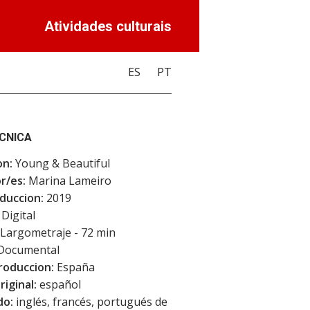
Atividades culturais
ES
PT
ECNICA
on:
Young & Beautiful
r/es:
Marina Lameiro
duccion:
2019
Digital
Largometraje - 72 min
Documental
roduccion:
España
riginal:
español
do:
inglés, francés, portugués de