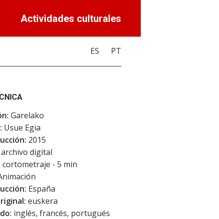
Actividades culturales
ES
PT
ÉCNICA
ón:
Garelako
:
Usue Egia
ucción:
2015
archivo digital
:
cortometraje - 5 min
Animación
ucción:
España
riginal:
euskera
do:
inglés, francés, portugués