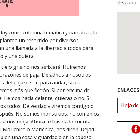
(
España
)
oy como columna temática y narrativa, la
plantea un recorrido por diversos
an una llamada a la libertad a todos para
o y una quiera.
 cielo gris no nos asfixiará. Huiremos
corazones de paja. Dejadnos a nosotros
as del pájaro son para andar, si a la
remos más que ficción. Si por encima de
ENLACES 
, iremos hacia delante, quieras o no. Si
Hoja de 
mos todos. De verdad viviremos contigo o
 después. No somos monstruos, no comemos
lluvia nos moja. Ahora te has dado cuenta:
 Marichico o Marichica, nos dicen. Dejad
bien una cosa y guardadla en la cabeza,