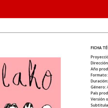
FICHA T
Proyecci
Dirección
Año prod
Formato:
Duración
Género:
País prod
Versión o
Subtitula