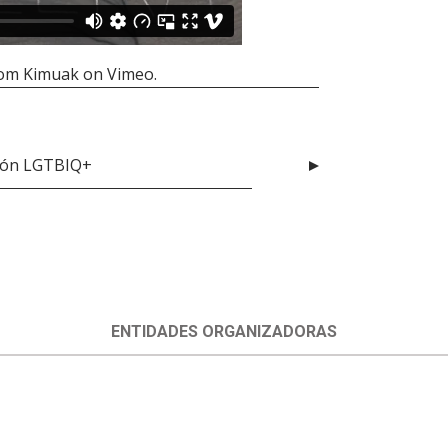
rom
Kimuak
on
Vimeo
.
ción LGTBIQ+
ENTIDADES ORGANIZADORAS