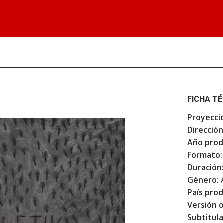
FICHA T
Proyecci
Dirección
Año prod
Formato:
Duración
Género:
País prod
Versión o
Subtitula