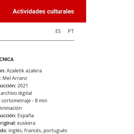
Actividades culturales
ES
PT
ÉCNICA
ón:
Azaletik azalera
:
Mel Arranz
ucción:
2021
archivo digital
:
cortometraje - 8 min
Animación
ucción:
España
riginal:
euskera
do:
inglés, francés, portugués